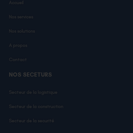
Accueil
Nos services
Nos solutions
A propos
Contact
NOS SECETURS
Secteur de la logistique
Secteur de la construction
Secteur de la securité