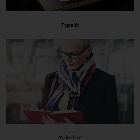
Typekit
Makerbot