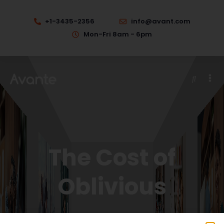
+1-3435-2356
info@avant.com
Mon-Fri 8am - 6pm
The Cost of
Oblivious