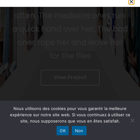
The good writers touch life
often. The mediocre ones run
a quick hand over her. The bad
ones rape her and leave her
for the flies
View Project
Nous utilisons des cookies pour vous garantir la meilleure
expérience sur notre site web. Si vous continuez à utiliser ce
site, nous supposerons que vous en êtes satisfait.
Nous contacter
OK
Non
Open ch